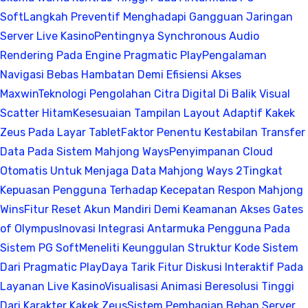
Soft
Langkah Preventif Menghadapi Gangguan Jaringan
Server Live Kasino
Pentingnya Synchronous Audio
Rendering Pada Engine Pragmatic Play
Pengalaman
Navigasi Bebas Hambatan Demi Efisiensi Akses
Maxwin
Teknologi Pengolahan Citra Digital Di Balik Visual
Scatter Hitam
Kesesuaian Tampilan Layout Adaptif Kakek
Zeus Pada Layar Tablet
Faktor Penentu Kestabilan Transfer
Data Pada Sistem Mahjong Ways
Penyimpanan Cloud
Otomatis Untuk Menjaga Data Mahjong Ways 2
Tingkat
Kepuasan Pengguna Terhadap Kecepatan Respon Mahjong
Wins
Fitur Reset Akun Mandiri Demi Keamanan Akses Gates
of Olympus
Inovasi Integrasi Antarmuka Pengguna Pada
Sistem PG Soft
Meneliti Keunggulan Struktur Kode Sistem
Dari Pragmatic Play
Daya Tarik Fitur Diskusi Interaktif Pada
Layanan Live Kasino
Visualisasi Animasi Beresolusi Tinggi
Dari Karakter Kakek Zeus
Sistem Pembagian Beban Server