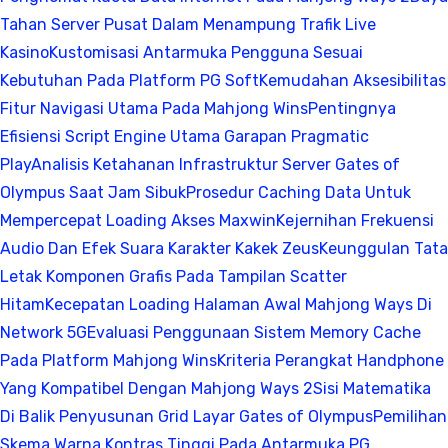
Tahan Server Pusat Dalam Menampung Trafik Live
Kasino
Kustomisasi Antarmuka Pengguna Sesuai
Kebutuhan Pada Platform PG Soft
Kemudahan Aksesibilitas
Fitur Navigasi Utama Pada Mahjong Wins
Pentingnya
Efisiensi Script Engine Utama Garapan Pragmatic
Play
Analisis Ketahanan Infrastruktur Server Gates of
Olympus Saat Jam Sibuk
Prosedur Caching Data Untuk
Mempercepat Loading Akses Maxwin
Kejernihan Frekuensi
Audio Dan Efek Suara Karakter Kakek Zeus
Keunggulan Tata
Letak Komponen Grafis Pada Tampilan Scatter
Hitam
Kecepatan Loading Halaman Awal Mahjong Ways Di
Network 5G
Evaluasi Penggunaan Sistem Memory Cache
Pada Platform Mahjong Wins
Kriteria Perangkat Handphone
Yang Kompatibel Dengan Mahjong Ways 2
Sisi Matematika
Di Balik Penyusunan Grid Layar Gates of Olympus
Pemilihan
Skema Warna Kontras Tinggi Pada Antarmuka PG