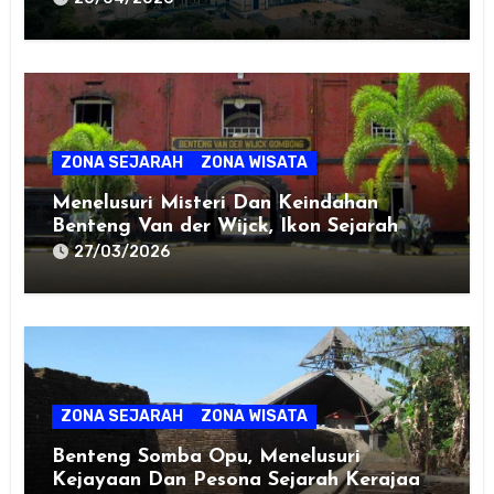
ZONA SEJARAH
ZONA WISATA
Menelusuri Misteri Dan Keindahan
Benteng Van der Wijck, Ikon Sejarah
Kebumen!
27/03/2026
ZONA SEJARAH
ZONA WISATA
Benteng Somba Opu, Menelusuri
Kejayaan Dan Pesona Sejarah Kerajaan