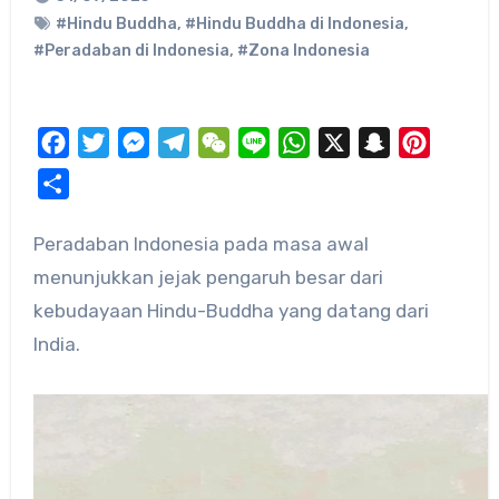
#Hindu Buddha
,
#Hindu Buddha di Indonesia
,
#Peradaban di Indonesia
,
#Zona Indonesia
Facebook
Twitter
Messenger
Telegram
WeChat
Line
WhatsApp
X
Snapchat
Pinteres
Share
Peradaban Indonesia pada masa awal
menunjukkan jejak pengaruh besar dari
kebudayaan Hindu-Buddha yang datang dari
India.