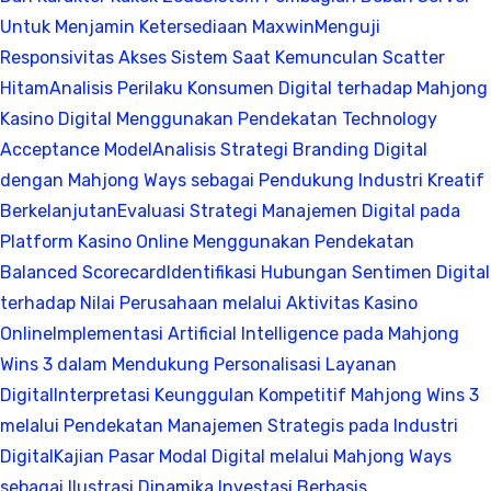
Untuk Menjamin Ketersediaan Maxwin
Menguji
Responsivitas Akses Sistem Saat Kemunculan Scatter
Hitam
Analisis Perilaku Konsumen Digital terhadap Mahjong
Kasino Digital Menggunakan Pendekatan Technology
Acceptance Model
Analisis Strategi Branding Digital
dengan Mahjong Ways sebagai Pendukung Industri Kreatif
Berkelanjutan
Evaluasi Strategi Manajemen Digital pada
Platform Kasino Online Menggunakan Pendekatan
Balanced Scorecard
Identifikasi Hubungan Sentimen Digital
terhadap Nilai Perusahaan melalui Aktivitas Kasino
Online
Implementasi Artificial Intelligence pada Mahjong
Wins 3 dalam Mendukung Personalisasi Layanan
Digital
Interpretasi Keunggulan Kompetitif Mahjong Wins 3
melalui Pendekatan Manajemen Strategis pada Industri
Digital
Kajian Pasar Modal Digital melalui Mahjong Ways
sebagai Ilustrasi Dinamika Investasi Berbasis