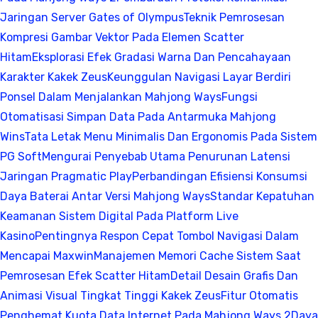
Jaringan Server Gates of Olympus
Teknik Pemrosesan
Kompresi Gambar Vektor Pada Elemen Scatter
Hitam
Eksplorasi Efek Gradasi Warna Dan Pencahayaan
Karakter Kakek Zeus
Keunggulan Navigasi Layar Berdiri
Ponsel Dalam Menjalankan Mahjong Ways
Fungsi
Otomatisasi Simpan Data Pada Antarmuka Mahjong
Wins
Tata Letak Menu Minimalis Dan Ergonomis Pada Sistem
PG Soft
Mengurai Penyebab Utama Penurunan Latensi
Jaringan Pragmatic Play
Perbandingan Efisiensi Konsumsi
Daya Baterai Antar Versi Mahjong Ways
Standar Kepatuhan
Keamanan Sistem Digital Pada Platform Live
Kasino
Pentingnya Respon Cepat Tombol Navigasi Dalam
Mencapai Maxwin
Manajemen Memori Cache Sistem Saat
Pemrosesan Efek Scatter Hitam
Detail Desain Grafis Dan
Animasi Visual Tingkat Tinggi Kakek Zeus
Fitur Otomatis
Penghemat Kuota Data Internet Pada Mahjong Ways 2
Daya