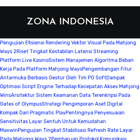
ZONA INDONESIA
Pengujian Efisiensi Rendering Vektor Visual Pada Mahjong
Ways 2
Riset Tingkat Kestabilan Latensi Streaming
Platform Live Kasino
Sistem Manajemen Algoritma Beban
Kerja Pada Platform Mahjong Ways
Pengembangan Fitur
Antarmuka Berbasis Gestur Oleh Tim PG Soft
Dampak
Optimasi Script Engine Terhadap Kecepatan Akses Mahjong
Wins
Arsitektur Sistem Keamanan Data Terenkripsi Pada
Gates of Olympus
Strategi Pengimporan Aset Digital
Kompak Dari Pragmatic Play
Pentingnya Penyesuaian
Sensitivitas Layar Sentuh Untuk Kemudahan
Maxwin
Pengujian Tingkat Stabilisasi Refresh Rate Layar
Pada Mahjong Ways 2
Pembaruan Protokol Komunikasi