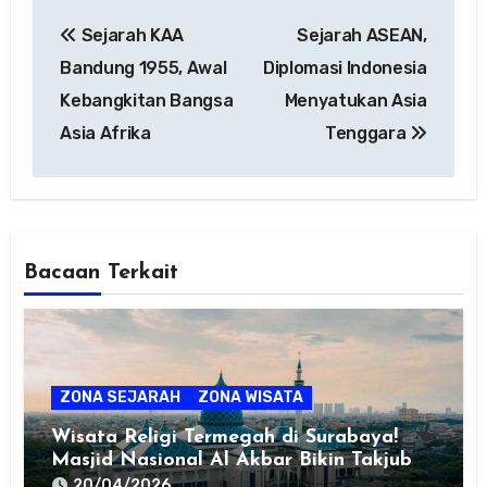
Post
Sejarah KAA
Sejarah ASEAN,
navigation
Bandung 1955, Awal
Diplomasi Indonesia
Kebangkitan Bangsa
Menyatukan Asia
Asia Afrika
Tenggara
Bacaan Terkait
ZONA SEJARAH
ZONA WISATA
Wisata Religi Termegah di Surabaya!
Masjid Nasional Al Akbar Bikin Takjub
20/04/2026