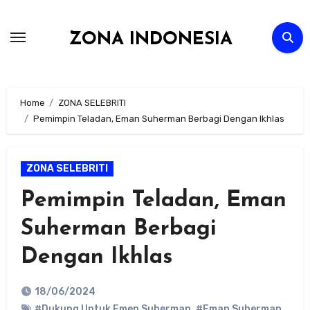
Skip
to
ZONA INDONESIA
content
Home
ZONA SELEBRITI
Pemimpin Teladan, Eman Suherman Berbagi Dengan Ikhlas
ZONA SELEBRITI
Pemimpin Teladan, Eman
Suherman Berbagi
Dengan Ikhlas
18/06/2024
#Dukung Untuk Emen Suherman
,
#Eman Suherman