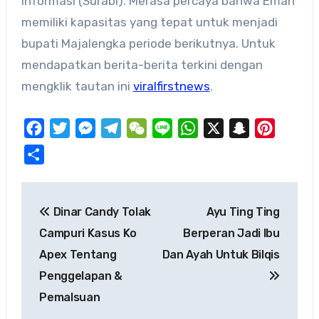
Informasi (Surabi). Merasa percaya bahwa Eman
memiliki kapasitas yang tepat untuk menjadi
bupati Majalengka periode berikutnya. Untuk
mendapatkan berita-berita terkini dengan
mengklik tautan ini
viralfirstnews
.
Facebook
Twitter
Messenger
Telegram
WeChat
Line
WhatsApp
X
Snapchat
Pinteres
Share
Post
Dinar Candy Tolak
Ayu Ting Ting
navigation
Campuri Kasus Ko
Berperan Jadi Ibu
Apex Tentang
Dan Ayah Untuk Bilqis
Penggelapan &
Pemalsuan