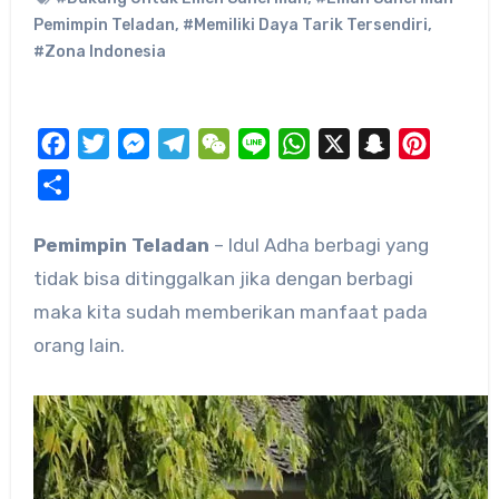
Pemimpin Teladan
,
#Memiliki Daya Tarik Tersendiri
,
#Zona Indonesia
Facebook
Twitter
Messenger
Telegram
WeChat
Line
WhatsApp
X
Snapchat
Pinteres
Share
Pemimpin Teladan
– Idul Adha berbagi yang
tidak bisa ditinggalkan jika dengan berbagi
maka kita sudah memberikan manfaat pada
orang lain.