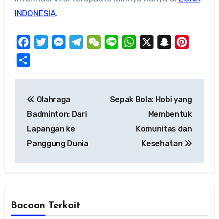
INDONESIA
.
Facebook
Twitter
Messenger
Telegram
WeChat
Line
WhatsApp
X
Snapchat
Pinteres
Share
Post
Olahraga
Sepak Bola: Hobi yang
navigation
Badminton: Dari
Membentuk
Lapangan ke
Komunitas dan
Panggung Dunia
Kesehatan
Bacaan Terkait