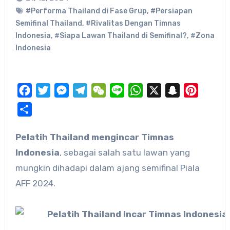
#Performa Thailand di Fase Grup
,
#Persiapan
Semifinal Thailand
,
#Rivalitas Dengan Timnas
Indonesia
,
#Siapa Lawan Thailand di Semifinal?
,
#Zona
Indonesia
Facebook
Twitter
Messenger
Telegram
WeChat
Line
WhatsApp
X
Snapchat
Pinteres
Share
Pelatih Thailand mengincar Timnas
Indonesia
, sebagai salah satu lawan yang
mungkin dihadapi dalam ajang semifinal Piala
AFF 2024.