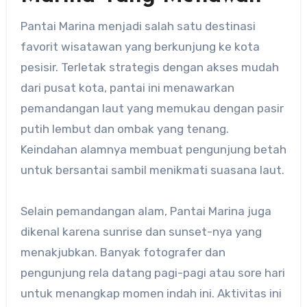
Pantai Marina menjadi salah satu destinasi
favorit wisatawan yang berkunjung ke kota
pesisir. Terletak strategis dengan akses mudah
dari pusat kota, pantai ini menawarkan
pemandangan laut yang memukau dengan pasir
putih lembut dan ombak yang tenang.
Keindahan alamnya membuat pengunjung betah
untuk bersantai sambil menikmati suasana laut.
Selain pemandangan alam, Pantai Marina juga
dikenal karena sunrise dan sunset-nya yang
menakjubkan. Banyak fotografer dan
pengunjung rela datang pagi-pagi atau sore hari
untuk menangkap momen indah ini. Aktivitas ini