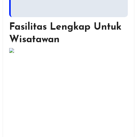
Fasilitas Lengkap Untuk
Wisatawan