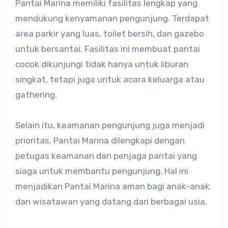
Pantai Marina memiliki fasilitas lengkap yang
mendukung kenyamanan pengunjung. Terdapat
area parkir yang luas, toilet bersih, dan gazebo
untuk bersantai. Fasilitas ini membuat pantai
cocok dikunjungi tidak hanya untuk liburan
singkat, tetapi juga untuk acara keluarga atau
gathering.
Selain itu, keamanan pengunjung juga menjadi
prioritas. Pantai Marina dilengkapi dengan
petugas keamanan dan penjaga pantai yang
siaga untuk membantu pengunjung. Hal ini
menjadikan Pantai Marina aman bagi anak-anak
dan wisatawan yang datang dari berbagai usia.