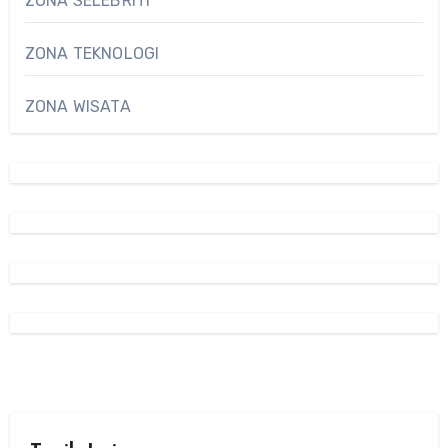
ZONA SELEBRITI
ZONA TEKNOLOGI
ZONA WISATA