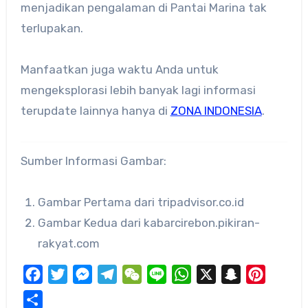
menjadikan pengalaman di Pantai Marina tak
terlupakan.
Manfaatkan juga waktu Anda untuk
mengeksplorasi lebih banyak lagi informasi
terupdate lainnya hanya di
ZONA INDONESIA
.
Sumber Informasi Gambar:
Gambar Pertama dari tripadvisor.co.id
Gambar Kedua dari kabarcirebon.pikiran-
rakyat.com
Facebook
Twitter
Messenger
Telegram
WeChat
Line
WhatsApp
X
Snapchat
Pinteres
Share