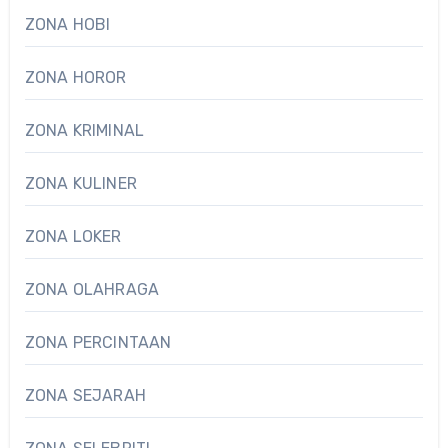
ZONA HOBI
ZONA HOROR
ZONA KRIMINAL
ZONA KULINER
ZONA LOKER
ZONA OLAHRAGA
ZONA PERCINTAAN
ZONA SEJARAH