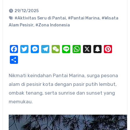
29/12/2025
#Aktivitas Seru di Pantai
,
#Pantai Marina
,
#Wisata
Alam Pesisir
,
#Zona Indonesia
Facebook
Twitter
Messenger
Telegram
WeChat
Line
WhatsApp
X
Snapchat
Pinteres
Share
Nikmati keindahan Pantai Marina, surga pesona
alam di pesisir kota dengan pasir putih lembut,
ombak tenang, serta sunrise dan sunset yang
memukau.