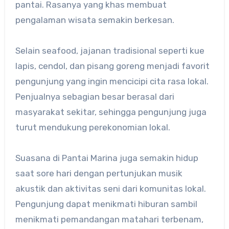
pantai. Rasanya yang khas membuat
pengalaman wisata semakin berkesan.
Selain seafood, jajanan tradisional seperti kue
lapis, cendol, dan pisang goreng menjadi favorit
pengunjung yang ingin mencicipi cita rasa lokal.
Penjualnya sebagian besar berasal dari
masyarakat sekitar, sehingga pengunjung juga
turut mendukung perekonomian lokal.
Suasana di Pantai Marina juga semakin hidup
saat sore hari dengan pertunjukan musik
akustik dan aktivitas seni dari komunitas lokal.
Pengunjung dapat menikmati hiburan sambil
menikmati pemandangan matahari terbenam,