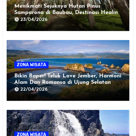
Menikmati Sejuknya Hutan Pinus
Samparona di Baubau, Destinasi Healing
Favorit!
23/04/2026
ZONA WISATA
Bikin Baper! Teluk Love Jember, Harmoni
Alam Dan Romansa di Ujung Selatan
Jawa
22/04/2026
ZONA WISATA