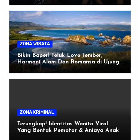
ZONA WISATA
Bikin Baper! Teluk Love Jember,
Harmoni Alam Dan Romansa di Ujung
Selatan Jawa
ZONA KRIMINAL
Terungkap! Identitas Wanita Viral
Yang Bentak Pemotor & Aniaya Anak