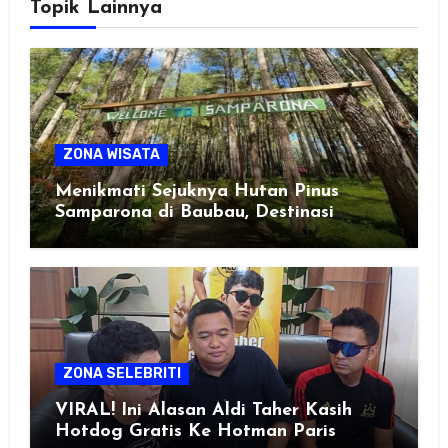
Topik Lainnya
ZONA WISATA
Menikmati Sejuknya Hutan Pinus
Samparona di Baubau, Destinasi
Healing Favorit!
ZONA SELEBRITI
VIRAL! Ini Alasan Aldi Taher Kasih
Hotdog Gratis Ke Hotman Paris