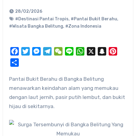
28/02/2026
#Destinasi Pantai Tropis
,
#Pantai Bukit Berahu
,
#Wisata Bangka Belitung
,
#Zona Indonesia
Facebook
Twitter
Messenger
Telegram
WeChat
Line
WhatsApp
X
Snapchat
Pinteres
Share
Pantai Bukit Berahu di Bangka Belitung
menawarkan keindahan alam yang memukau
dengan laut jernih, pasir putih lembut, dan bukit
hijau di sekitarnya.