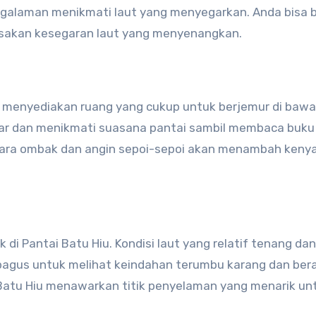
engalaman menikmati laut yang menyegarkan. Anda bisa 
sakan kesegaran laut yang menyenangkan.
iu menyediakan ruang yang cukup untuk berjemur di bawa
ar dan menikmati suasana pantai sambil membaca buku
 Suara ombak dan angin sepoi-sepoi akan menambah ken
m
 di Pantai Batu Hiu. Kondisi laut yang relatif tenang dan
bagus untuk melihat keindahan terumbu karang dan be
 Batu Hiu menawarkan titik penyelaman yang menarik un