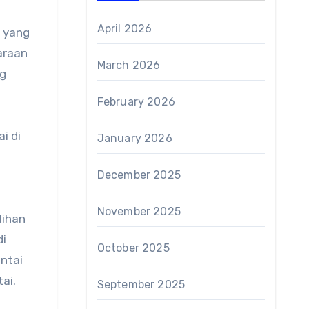
April 2026
i yang
araan
March 2026
ng
February 2026
i di
January 2026
December 2025
November 2025
lihan
di
October 2025
ntai
ai.
September 2025