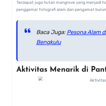
Terdapat juga hutan mangrove yang menjadi habi
penggemar fotografi alam dan pengamat burun
Baca Juga:
Pesona Alam da
Bengkulu
Aktivitas Menarik di Pan