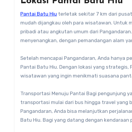
Lokasi Pantai Batu Hiu
Pantai Batu Hiu
terletak sekitar 7 km dari pus
mudah dijangkau oleh para wisatawan. Untuk 
pribadi atau angkutan umum dari Pangandaran. 
menyenangkan, dengan pemandangan alam yang 
Setelah mencapai Pangandaran, Anda hanya perl
Pantai Batu Hiu. Dengan lokasi yang strategis, 
wisatawan yang ingin menikmati suasana pantai
Transportasi Menuju Pantai Bagi pengunjung 
transportasi mulai dari bus hingga travel yan
Pangandaran, Anda bisa melanjutkan perjalan
Batu Hiu. Bagi yang datang dengan kendaraan pr