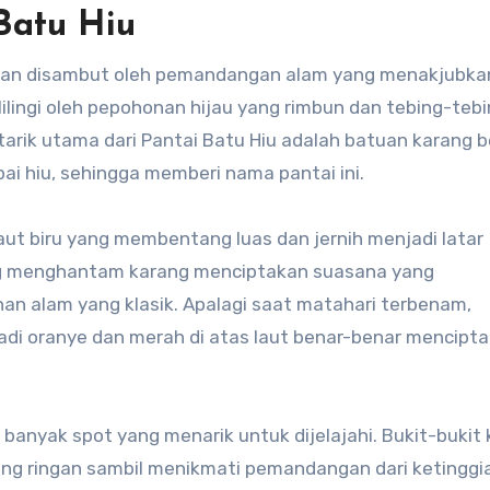
Batu Hiu
akan disambut oleh pemandangan alam yang menakjubka
elilingi oleh pepohonan hijau yang rimbun dan tebing-teb
tarik utama dari Pantai Batu Hiu adalah batuan karang 
pai hiu, sehingga memberi nama pantai ini.
 biru yang membentang luas dan jernih menjadi latar
g menghantam karang menciptakan suasana yang
n alam yang klasik. Apalagi saat matahari terbenam,
di oranye dan merah di atas laut benar-benar mencipt
 banyak spot yang menarik untuk dijelajahi. Bukit-bukit k
ng ringan sambil menikmati pemandangan dari ketinggi