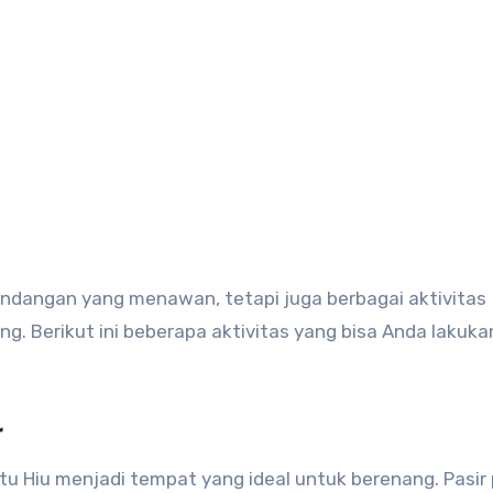
ndangan yang menawan, tetapi juga berbagai aktivitas
ng. Berikut ini beberapa aktivitas yang bisa Anda lakuka
r
u Hiu menjadi tempat yang ideal untuk berenang. Pasir 