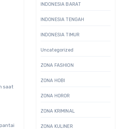
INDONESIA BARAT
INDONESIA TENGAH
INDONESIA TIMUR
Uncategorized
ZONA FASHION
ZONA HOBI
n saat
ZONA HOROR
ZONA KRIMINAL
pantai
ZONA KULINER