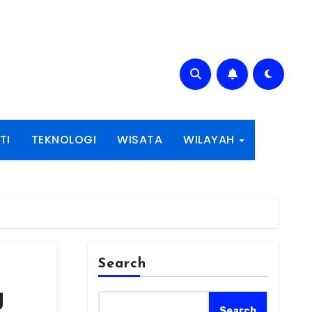
TI
TEKNOLOGI
WISATA
WILAYAH
Search
g
Search