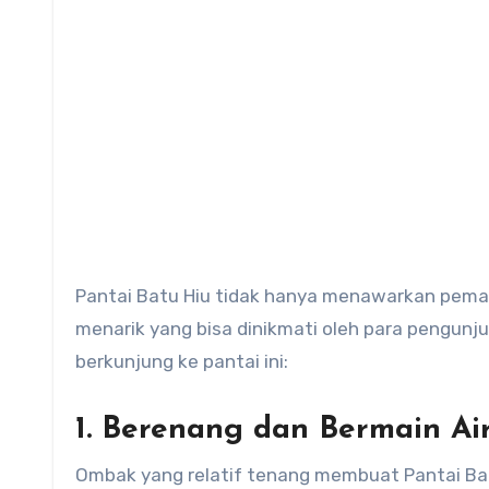
Pantai Batu Hiu tidak hanya menawarkan pema
menarik yang bisa dinikmati oleh para pengunju
berkunjung ke pantai ini:
1. Berenang dan Bermain Ai
Ombak yang relatif tenang membuat Pantai Bat