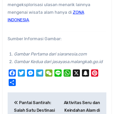
mengeksplorisasi ulasan menarik lainnya
mengenai wisata alam hanya di
ZONA
INDONESIA
.
Sumber Informasi Gambar:
Gambar Pertama dari siaranesia.com
Gambar Kedua dari jasayasa.malangkab.go.id
Facebook
Twitter
Messenger
Telegram
WeChat
Line
WhatsApp
X
Snapchat
Pinteres
Share
Post
Pantai Santirah:
Aktivitas Seru dan
navigation
Salah Satu Destinasi
Keindahan Alam di