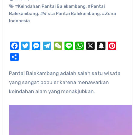
#Keindahan Pantai Balekambang
,
#Pantai
Balekambang
,
#Wista Pantai Balekambang
,
#Zona
Indonesia
Facebook
Twitter
Messenger
Telegram
WeChat
Line
WhatsApp
X
Snapchat
Pinteres
Share
Pantai Balekambang adalah salah satu wisata
yang sangat populer karena menawarkan
keindahan alam yang menakjubkan.