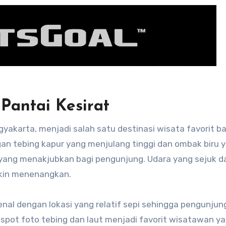
antai Kesirat
ogyakarta, menjadi salah satu destinasi wisata favorit ba
an tebing kapur yang menjulang tinggi dan ombak biru 
yang menakjubkan bagi pengunjung. Udara yang sejuk d
kin menenangkan.
enal dengan lokasi yang relatif sepi sehingga pengunjun
pot foto tebing dan laut menjadi favorit wisatawan ya