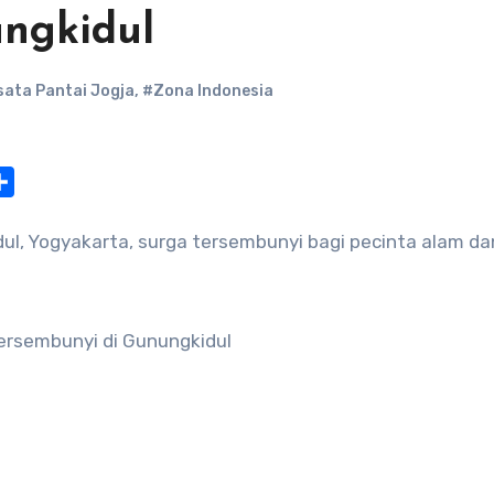
ungkidul
sata Pantai Jogja
,
#Zona Indonesia
at
nterest
Share