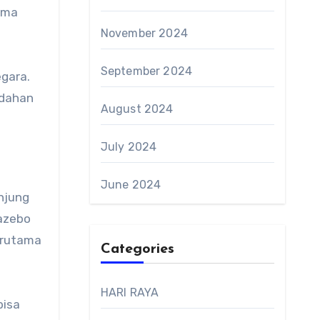
ama
November 2024
September 2024
egara.
ndahan
August 2024
July 2024
June 2024
njung
gazebo
erutama
Categories
HARI RAYA
bisa