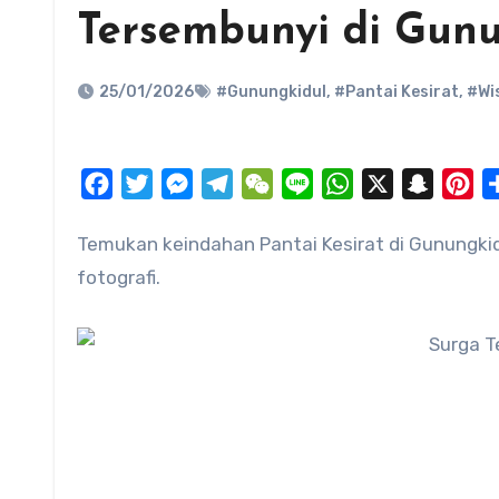
Tersembunyi di Gun
25/01/2026
#Gunungkidul
,
#Pantai Kesirat
,
#Wi
Facebook
Twitter
Messenger
Telegram
WeChat
Line
WhatsApp
X
Snapch
Pi
Temukan keindahan Pantai Kesirat di Gunungkidul, Yogyakarta, surga tersembunyi bagi pecinta alam dan
fotografi.