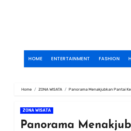
Skip
to
content
HOME
ENTERTAINMENT
FASHION
Home
ZONA WISATA
Panorama Menakjubkan Pantai Kes
ZONA WISATA
Panorama Menakjubk