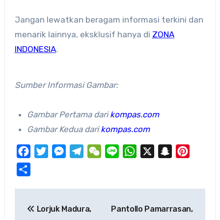
Jangan lewatkan beragam informasi terkini dan
menarik lainnya, eksklusif hanya di
ZONA
INDONESIA
.
Sumber Informasi Gambar:
Gambar Pertama dari
kompas.com
Gambar Kedua dari
kompas.com
Facebook
Twitter
Messenger
Telegram
WeChat
Line
WhatsApp
X
Snapchat
Pinteres
Share
Post
Lorjuk Madura,
Pantollo Pamarrasan,
navigation