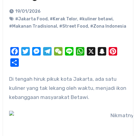
19/01/2026
#Jakarta Food
,
#Kerak Telor
,
#kuliner betawi
,
#Makanan Tradisional
,
#Street Food
,
#Zona Indonesia
Facebook
Twitter
Messenger
Telegram
WeChat
Line
WhatsApp
X
Snapchat
Pinteres
Share
kuliner yang tak lekang oleh waktu, menjadi ikon
kebanggaan masyarakat Betawi.​