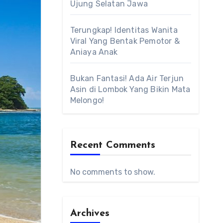
Ujung Selatan Jawa
Terungkap! Identitas Wanita
Viral Yang Bentak Pemotor &
Aniaya Anak
Bukan Fantasi! Ada Air Terjun
Asin di Lombok Yang Bikin Mata
Melongo!
Recent Comments
No comments to show.
Archives