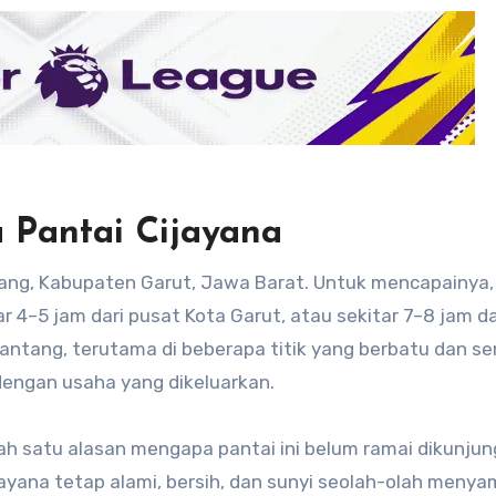
 Pantai Cijayana
lang, Kabupaten Garut, Jawa Barat. Untuk mencapainya,
4–5 jam dari pusat Kota Garut, atau sekitar 7–8 jam da
ntang, terutama di beberapa titik yang berbatu dan se
engan usaha yang dikeluarkan.
lah satu alasan mengapa pantai ini belum ramai dikunjung
jayana tetap alami, bersih, dan sunyi seolah-olah meny