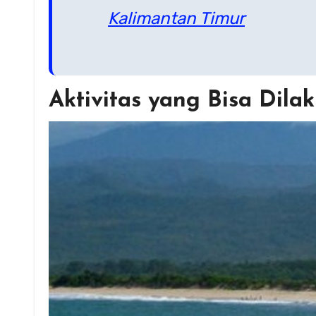
Kalimantan Timur
Aktivitas yang Bisa Dila