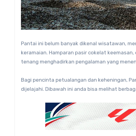
Pantai ini belum banyak dikenal wisatawan, me
keramaian. Hamparan pasir cokelat keemasan, 
tenang menghadirkan pengalaman yang menen
Bagi pencinta petualangan dan keheningan, Pa
dijelajahi. Dibawah ini anda bisa melihat berba