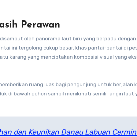
asih Perawan
 disambut oleh panorama laut biru yang berpadu dengan
ai ini tergolong cukup besar, khas pantai-pantai di pes
-batu karang yang menciptakan komposisi visual yang eks
 memberikan ruang luas bagi pengunjung untuk berjalan k
duk di bawah pohon sambil menikmati semilir angin laut
ahan dan Keunikan Danau Labuan Cermin 