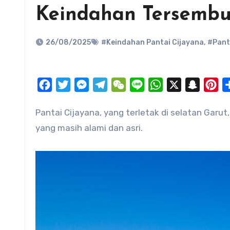
Keindahan Tersembun
26/08/2025
#Keindahan Pantai Cijayana
,
#Pant
Facebook
Twitter
Messenger
Telegram
WeChat
Line
WhatsApp
X
Snapch
Pi
Pantai Cijayana, yang terletak di selatan Garut, adalah destinasi tersembunyi yang menawarkan pesona alam
yang masih alami dan asri.