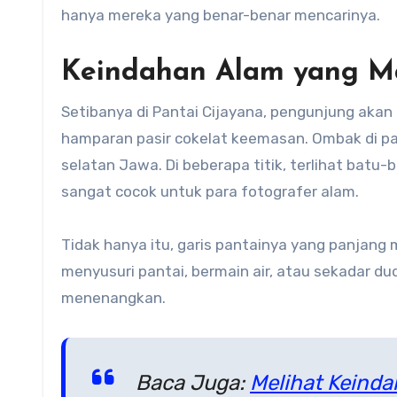
hanya mereka yang benar-benar mencarinya.
Keindahan Alam yang M
Setibanya di Pantai Cijayana, pengunjung akan
hamparan pasir cokelat keemasan. Ombak di pant
selatan Jawa. Di beberapa titik, terlihat batu
sangat cocok untuk para fotografer alam.
Tidak hanya itu, garis pantainya yang panjang
menyusuri pantai, bermain air, atau sekadar du
menenangkan.
Baca Juga:
Melihat Keind