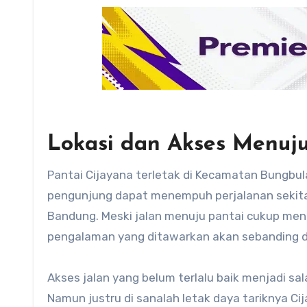
Lokasi dan Akses Menuju
Pantai Cijayana terletak di Kecamatan Bungbu
pengunjung dapat menempuh perjalanan sekitar 
Bandung. Meski jalan menuju pantai cukup mena
pengalaman yang ditawarkan akan sebanding d
Akses jalan yang belum terlalu baik menjadi sa
Namun justru di sanalah letak daya tariknya Ci