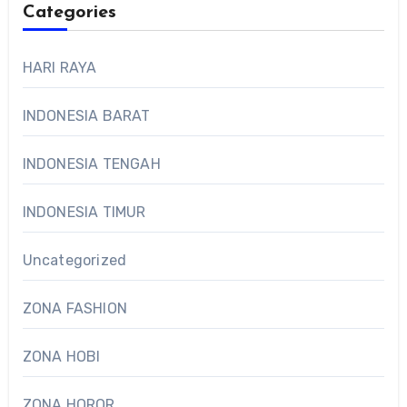
Categories
HARI RAYA
INDONESIA BARAT
INDONESIA TENGAH
INDONESIA TIMUR
Uncategorized
ZONA FASHION
ZONA HOBI
ZONA HOROR