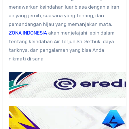
menawarkan keindahan luar biasa dengan aliran
air yang jernih, suasana yang tenang, dan
pemandangan hijau yang memanjakan mata.
ZONA INDONESIA
akan menjelajahi lebih dalam
tentang keindahan Air Terjun Sri Gethuk, daya
tariknya, dan pengalaman yang bisa Anda
nikmati di sana.