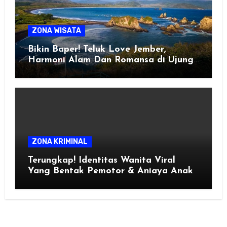
ZONA WISATA
Bikin Baper! Teluk Love Jember,
Harmoni Alam Dan Romansa di Ujung
Selatan Jawa
ZONA KRIMINAL
Terungkap! Identitas Wanita Viral
Yang Bentak Pemotor & Aniaya Anak