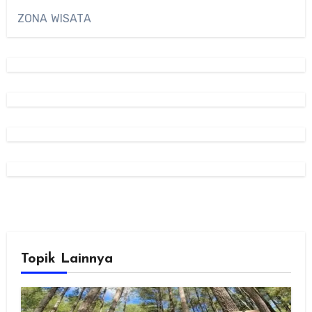
ZONA WISATA
Topik Lainnya