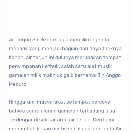
Air Terjun Sri Gethuk juga memiliki legenda
menarik yang menjadi bagian dari daya tariknya.
Konon, air terjun ini dulunya merupakan tempat
penyimpanan kethuk, salah satu alat musik
gamelan milik makhluk gaib bernama Jin Anggo
Meduro.
Hingga kini, masyarakat setempat percaya
bahwa suara alunan gamelan terkadang bisa
terdengar di sekitar area air terjun.
Cerita ini
menambah kesan mistis sekaligus unik pada Air