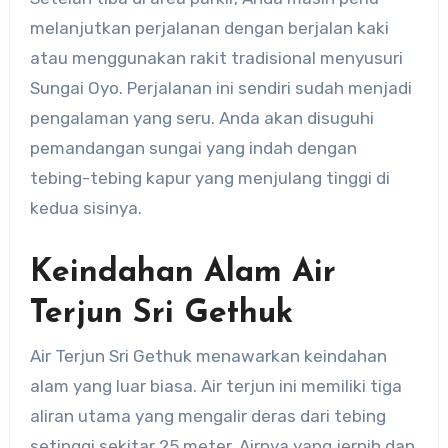
melanjutkan perjalanan dengan berjalan kaki
atau menggunakan rakit tradisional menyusuri
Sungai Oyo. Perjalanan ini sendiri sudah menjadi
pengalaman yang seru. Anda akan disuguhi
pemandangan sungai yang indah dengan
tebing-tebing kapur yang menjulang tinggi di
kedua sisinya.
Keindahan Alam Air
Terjun Sri Gethuk
Air Terjun Sri Gethuk menawarkan keindahan
alam yang luar biasa. Air terjun ini memiliki tiga
aliran utama yang mengalir deras dari tebing
setinggi sekitar 25 meter. Airnya yang jernih dan