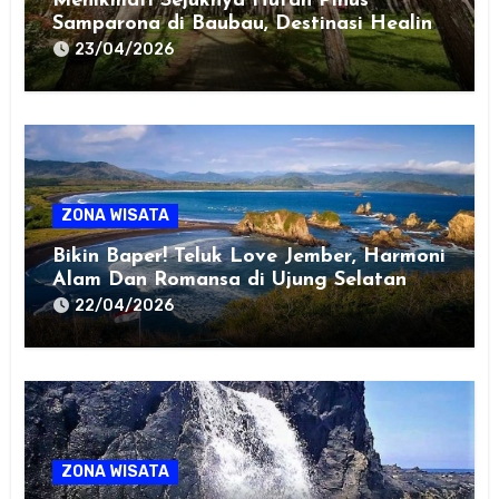
Menikmati Sejuknya Hutan Pinus
Samparona di Baubau, Destinasi Healing
Favorit!
23/04/2026
ZONA WISATA
Bikin Baper! Teluk Love Jember, Harmoni
Alam Dan Romansa di Ujung Selatan
Jawa
22/04/2026
ZONA WISATA