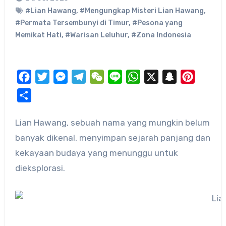
#Lian Hawang
,
#Mengungkap Misteri Lian Hawang
,
#Permata Tersembunyi di Timur
,
#Pesona yang
Memikat Hati
,
#Warisan Leluhur
,
#Zona Indonesia
Facebook
Twitter
Messenger
Telegram
WeChat
Line
WhatsApp
X
Snapchat
Pinteres
Share
Lian Hawang, sebuah nama yang mungkin belum
banyak dikenal, menyimpan sejarah panjang dan
kekayaan budaya yang menunggu untuk
dieksplorasi.