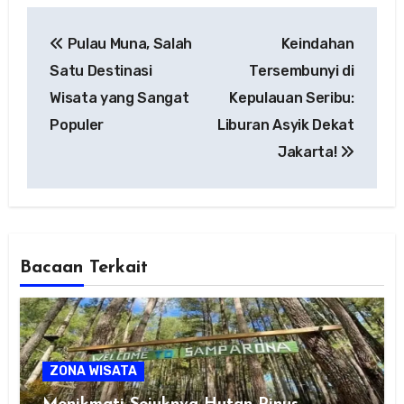
Post
Pulau Muna, Salah
Keindahan
navigation
Satu Destinasi
Tersembunyi di
Wisata yang Sangat
Kepulauan Seribu:
Populer
Liburan Asyik Dekat
Jakarta!
Bacaan Terkait
ZONA WISATA