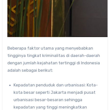
Beberapa faktor utama yang menyebabkan
tingginya tingkat kriminalitas di daerah-daerah
dengan jumlah kejahatan tertinggi di Indonesia
adalah sebagai berikut:
Kepadatan penduduk dan urbanisasi: Kota-
kota besar seperti Jakarta menjadi pusat
urbanisasi besar-besaran sehingga
kepadatan yang tinggi meningkatkan