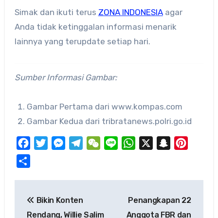
Simak dan ikuti terus
ZONA INDONESIA
agar
Anda tidak ketinggalan informasi menarik
lainnya yang terupdate setiap hari.
Sumber Informasi Gambar:
Gambar Pertama dari www.kompas.com
Gambar Kedua dari tribratanews.polri.go.id
Facebook
Twitter
Messenger
Telegram
WeChat
Line
WhatsApp
X
Snapchat
Pinteres
Share
Post
Bikin Konten
Penangkapan 22
navigation
Rendang, Willie Salim
Anggota FBR dan