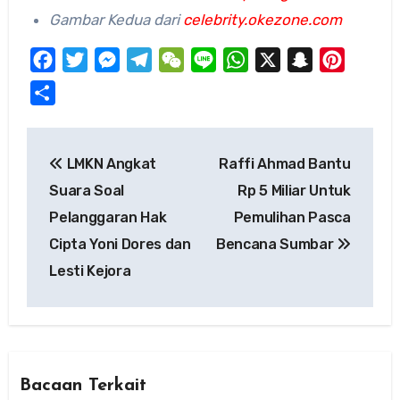
Gambar Kedua dari
celebrity.okezone.com
Facebook
Twitter
Messenger
Telegram
WeChat
Line
WhatsApp
X
Snapchat
Pinteres
Share
Post
LMKN Angkat
Raffi Ahmad Bantu
navigation
Suara Soal
Rp 5 Miliar Untuk
Pelanggaran Hak
Pemulihan Pasca
Cipta Yoni Dores dan
Bencana Sumbar
Lesti Kejora
Bacaan Terkait