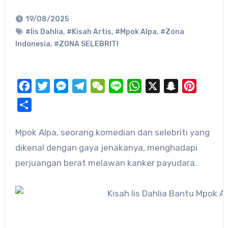
19/08/2025
#Iis Dahlia
,
#Kisah Artis
,
#Mpok Alpa
,
#Zona
Indonesia
,
#ZONA SELEBRITI
Facebook
Twitter
Messenger
Telegram
WeChat
Line
WhatsApp
X
Snapchat
Pinteres
Share
Mpok Alpa, seorang komedian dan selebriti yang
dikenal dengan gaya jenakanya, menghadapi
perjuangan berat melawan kanker payudara.