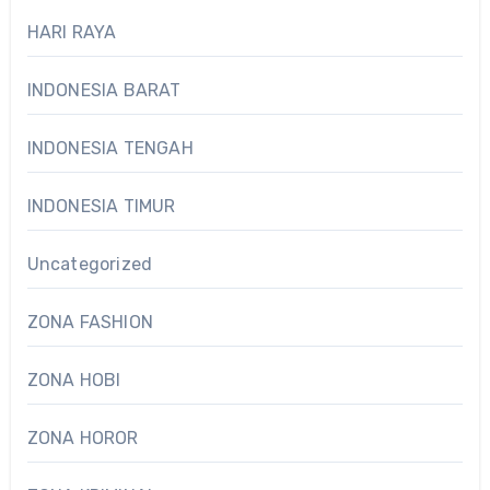
HARI RAYA
INDONESIA BARAT
INDONESIA TENGAH
INDONESIA TIMUR
Uncategorized
ZONA FASHION
ZONA HOBI
ZONA HOROR