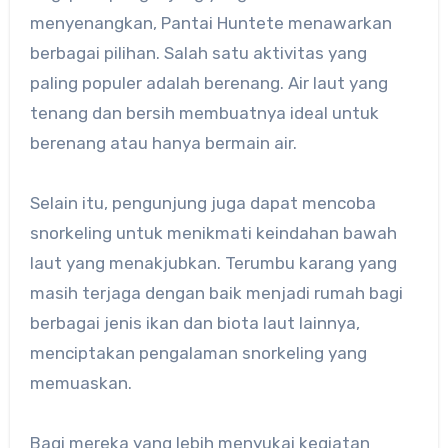
menyenangkan, Pantai Huntete menawarkan
berbagai pilihan. Salah satu aktivitas yang
paling populer adalah berenang. Air laut yang
tenang dan bersih membuatnya ideal untuk
berenang atau hanya bermain air.
Selain itu, pengunjung juga dapat mencoba
snorkeling untuk menikmati keindahan bawah
laut yang menakjubkan. Terumbu karang yang
masih terjaga dengan baik menjadi rumah bagi
berbagai jenis ikan dan biota laut lainnya,
menciptakan pengalaman snorkeling yang
memuaskan.
Bagi mereka yang lebih menyukai kegiatan