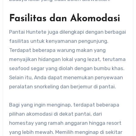
Fasilitas dan Akomodasi
Pantai Huntete juga dilengkapi dengan berbagai
fasilitas untuk kenyamanan pengunjung.
Terdapat beberapa warung makan yang
menyajikan hidangan lokal yang lezat, terutama
seafood segar yang diolah dengan bumbu khas.
Selain itu, Anda dapat menemukan penyewaan
peralatan snorkeling dan berjemur di pantai.
Bagi yang ingin menginap, terdapat beberapa
pilihan akomodasi di dekat pantai, dari
homestay yang ramah anggaran hingga resort
yang lebih mewah. Memilih menginap di sekitar