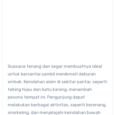
Suasana tenang dan segar membuatnya ideal
untuk bersantai sambil menikmati deburan
ombak. Keindahan alam di sekitar pantai, seperti
tebing hijau dan batu karang, menambah
pesona tempat ini. Pengunjung dapat
melakukan berbagai aktivitas, seperti berenang,
snorkeling, dan menjelajahi keindahan bawah