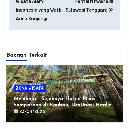
Wisata Alam
Pantai Nirwana di
Indonesia yang Wajib
Sulawesi Tenggara
Anda Kunjungi!
Bacaan Terkait
ZONA WISATA
Menikmati Sejuknya Hutan Pinus
Samparona di Baubau, Destinasi Healing
Favorit!
23/04/2026