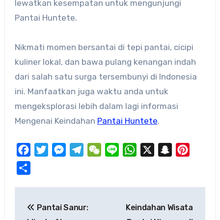
lewatkan kesempatan untuk mengunjungi
Pantai Huntete.
Nikmati momen bersantai di tepi pantai, cicipi
kuliner lokal, dan bawa pulang kenangan indah
dari salah satu surga tersembunyi di Indonesia
ini. Manfaatkan juga waktu anda untuk
mengeksplorasi lebih dalam lagi informasi
Mengenai Keindahan
Pantai Huntete
.
Facebook
Twitter
Messenger
Telegram
WeChat
Line
WhatsApp
X
Snapchat
Pinteres
Share
Post
Pantai Sanur:
Keindahan Wisata
navigation