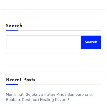
Search
Search
Recent Posts
Menikmati Sejuknya Hutan Pinus Samparona di
Baubau, Destinasi Healing Favorit!