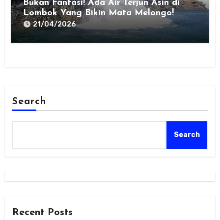
Bukan Fantasi! Ada Air Terjun Asin di
Lombok Yang Bikin Mata Melongo!
21/04/2026
Search
Search
Recent Posts