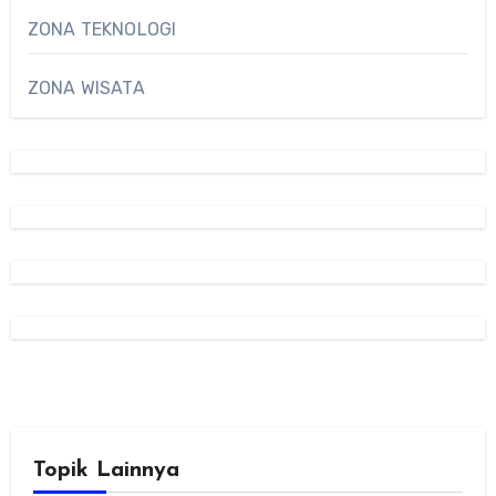
ZONA TEKNOLOGI
ZONA WISATA
Topik Lainnya