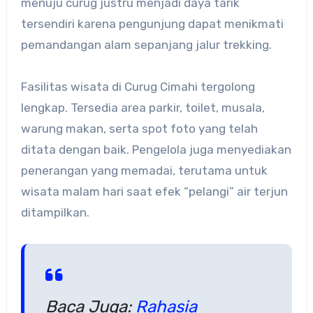
menuju curug justru menjadi daya tarik
tersendiri karena pengunjung dapat menikmati
pemandangan alam sepanjang jalur trekking.
Fasilitas wisata di Curug Cimahi tergolong
lengkap. Tersedia area parkir, toilet, musala,
warung makan, serta spot foto yang telah
ditata dengan baik. Pengelola juga menyediakan
penerangan yang memadai, terutama untuk
wisata malam hari saat efek “pelangi” air terjun
ditampilkan.
Baca Juga:
Rahasia