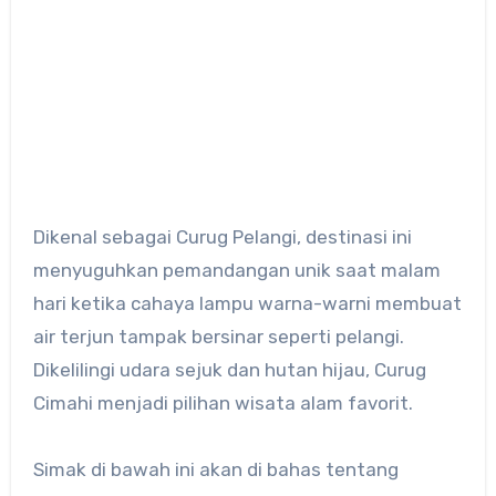
Dikenal sebagai Curug Pelangi, destinasi ini
menyuguhkan pemandangan unik saat malam
hari ketika cahaya lampu warna-warni membuat
air terjun tampak bersinar seperti pelangi.
Dikelilingi udara sejuk dan hutan hijau, Curug
Cimahi menjadi pilihan wisata alam favorit.
Simak di bawah ini akan di bahas tentang