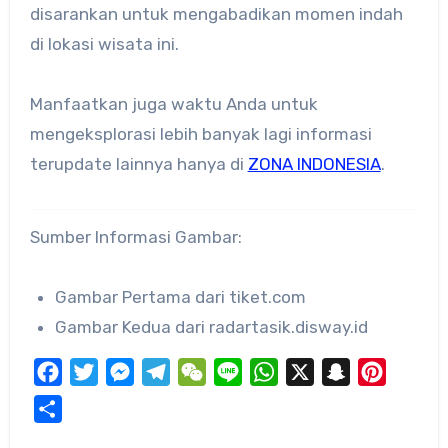
disarankan untuk mengabadikan momen indah
di lokasi wisata ini.
Manfaatkan juga waktu Anda untuk
mengeksplorasi lebih banyak lagi informasi
terupdate lainnya hanya di
ZONA INDONESIA
.
Sumber Informasi Gambar:
Gambar Pertama dari tiket.com
Gambar Kedua dari radartasik.disway.id
Facebook
Twitter
Messenger
Telegram
WeChat
Line
WhatsApp
X
Snapchat
Pinteres
Share