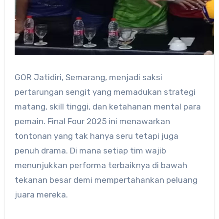
GOR Jatidiri, Semarang, menjadi saksi
pertarungan sengit yang memadukan strategi
matang, skill tinggi, dan ketahanan mental para
pemain. Final Four 2025 ini menawarkan
tontonan yang tak hanya seru tetapi juga
penuh drama. Di mana setiap tim wajib
menunjukkan performa terbaiknya di bawah
tekanan besar demi mempertahankan peluang
juara mereka.