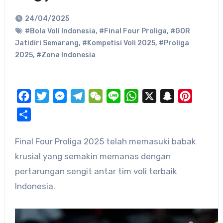
24/04/2025
#Bola Voli Indonesia
,
#Final Four Proliga
,
#GOR
Jatidiri Semarang
,
#Kompetisi Voli 2025
,
#Proliga
2025
,
#Zona Indonesia
Facebook
Twitter
Messenger
Telegram
WeChat
Line
WhatsApp
X
Snapchat
Pinteres
Share
Final Four Proliga 2025 telah memasuki babak
krusial yang semakin memanas dengan
pertarungan sengit antar tim voli terbaik
Indonesia.