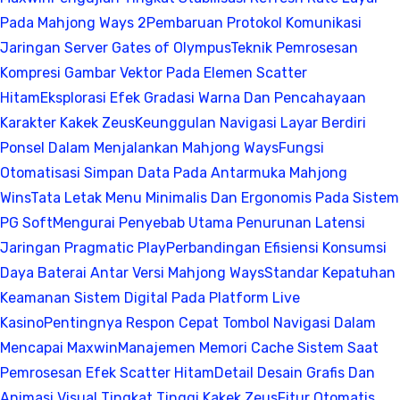
Pada Mahjong Ways 2
Pembaruan Protokol Komunikasi
Jaringan Server Gates of Olympus
Teknik Pemrosesan
Kompresi Gambar Vektor Pada Elemen Scatter
Hitam
Eksplorasi Efek Gradasi Warna Dan Pencahayaan
Karakter Kakek Zeus
Keunggulan Navigasi Layar Berdiri
Ponsel Dalam Menjalankan Mahjong Ways
Fungsi
Otomatisasi Simpan Data Pada Antarmuka Mahjong
Wins
Tata Letak Menu Minimalis Dan Ergonomis Pada Sistem
PG Soft
Mengurai Penyebab Utama Penurunan Latensi
Jaringan Pragmatic Play
Perbandingan Efisiensi Konsumsi
Daya Baterai Antar Versi Mahjong Ways
Standar Kepatuhan
Keamanan Sistem Digital Pada Platform Live
Kasino
Pentingnya Respon Cepat Tombol Navigasi Dalam
Mencapai Maxwin
Manajemen Memori Cache Sistem Saat
Pemrosesan Efek Scatter Hitam
Detail Desain Grafis Dan
Animasi Visual Tingkat Tinggi Kakek Zeus
Fitur Otomatis