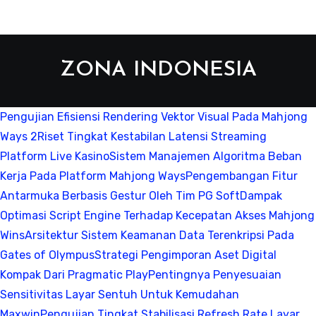
ZONA INDONESIA
Pengujian Efisiensi Rendering Vektor Visual Pada Mahjong
Ways 2
Riset Tingkat Kestabilan Latensi Streaming
Platform Live Kasino
Sistem Manajemen Algoritma Beban
Kerja Pada Platform Mahjong Ways
Pengembangan Fitur
Antarmuka Berbasis Gestur Oleh Tim PG Soft
Dampak
Optimasi Script Engine Terhadap Kecepatan Akses Mahjong
Wins
Arsitektur Sistem Keamanan Data Terenkripsi Pada
Gates of Olympus
Strategi Pengimporan Aset Digital
Kompak Dari Pragmatic Play
Pentingnya Penyesuaian
Sensitivitas Layar Sentuh Untuk Kemudahan
Maxwin
Pengujian Tingkat Stabilisasi Refresh Rate Layar