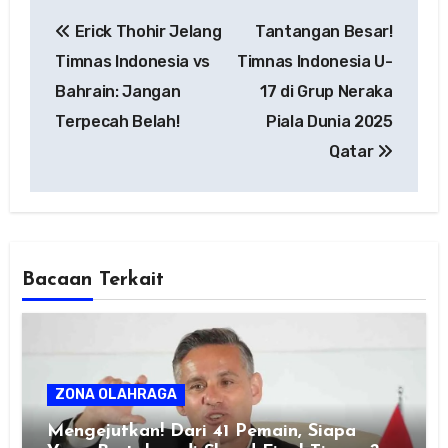
Post
Erick Thohir Jelang
Tantangan Besar!
navigation
Timnas Indonesia vs
Timnas Indonesia U-
Bahrain: Jangan
17 di Grup Neraka
Terpecah Belah!
Piala Dunia 2025
Qatar
Bacaan Terkait
ZONA OLAHRAGA
Mengejutkan! Dari 41 Pemain, Siapa