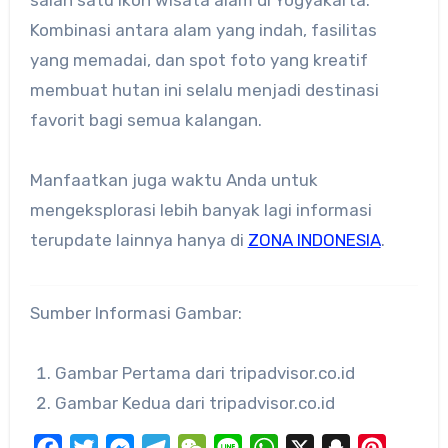
Kombinasi antara alam yang indah, fasilitas
yang memadai, dan spot foto yang kreatif
membuat hutan ini selalu menjadi destinasi
favorit bagi semua kalangan.
Manfaatkan juga waktu Anda untuk
mengeksplorasi lebih banyak lagi informasi
terupdate lainnya hanya di
ZONA INDONESIA
.
Sumber Informasi Gambar:
Gambar Pertama dari tripadvisor.co.id
Gambar Kedua dari tripadvisor.co.id
Facebook
Twitter
Messenger
Telegram
WeChat
Line
WhatsApp
X
Snapchat
Pinteres