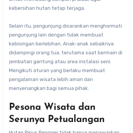
kebersihan hutan tetap terjaga.
Selain itu, pengunjung disarankan menghormati
pengunjung lain dengan tidak membuat
kebisingan berlebihan. Anak-anak sebaiknya
didampingi orang tua, terutama saat bermain di
jembatan gantung atau area instalasi seni.
Mengikuti aturan yang berlaku membuat
pengalaman wisata lebih aman dan
menyenangkan bagi semua pihak.
Pesona Wisata dan
Serunya Petualangan
Hutan Pinus Pengger tidak hanya menawarkan