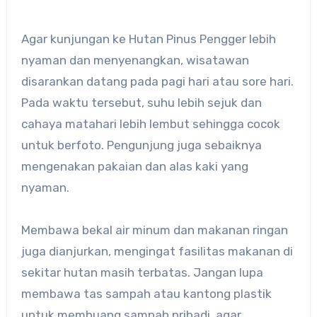
Agar kunjungan ke Hutan Pinus Pengger lebih
nyaman dan menyenangkan, wisatawan
disarankan datang pada pagi hari atau sore hari.
Pada waktu tersebut, suhu lebih sejuk dan
cahaya matahari lebih lembut sehingga cocok
untuk berfoto. Pengunjung juga sebaiknya
mengenakan pakaian dan alas kaki yang
nyaman.
Membawa bekal air minum dan makanan ringan
juga dianjurkan, mengingat fasilitas makanan di
sekitar hutan masih terbatas. Jangan lupa
membawa tas sampah atau kantong plastik
untuk membuang sampah pribadi, agar