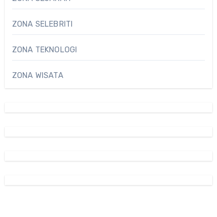
ZONA SELEBRITI
ZONA TEKNOLOGI
ZONA WISATA