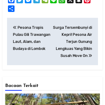
Share
Post
Pesona Tropis
Surga Tersembunyi di
navigation
Pulau Gili Trawangan
Kepri! Pesona Air
Laut, Alam, dan
Terjun Gunung
Budaya di Lombok
Lengkuas Yang Bikin
Susah Move On
Bacaan Terkait