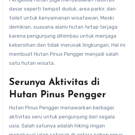
dasar seperti tempat duduk, area parkir, dan
toilet untuk kenyamanan wisatawan. Meski
demikian, suasana alami hutan tetap terjaga
karena pengunjung dihimbau untuk menjaga
kebersihan dan tidak merusak lingkungan. Hal ini
membuat Hutan Pinus Pengger menjadi salah
satu hutan wisata.
Serunya Aktivitas di
Hutan Pinus Pengger
Hutan Pinus Pengger menawarkan berbagai
aktivitas seru untuk pengunjung dari segala
usia. Salah satunya adalah hiking ringan
menelusuri jalan setapak di antara pohon pinus.