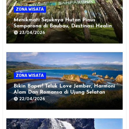
ZONA WISATA
Menikmati Sejuknya Hutan Pinus
Samparona di Baubau, Destinasi Healing
Favorit!
23/04/2026
ZONA WISATA
Bikin Baper! Teluk Love Jember, Harmoni
Alam Dan Romansa di Ujung Selatan
Jawa
22/04/2026