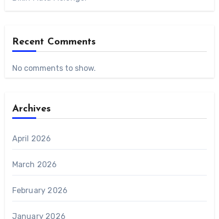
Recent Comments
No comments to show.
Archives
April 2026
March 2026
February 2026
January 2026