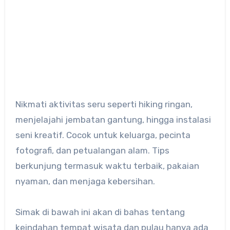
Nikmati aktivitas seru seperti hiking ringan,
menjelajahi jembatan gantung, hingga instalasi
seni kreatif. Cocok untuk keluarga, pecinta
fotografi, dan petualangan alam. Tips
berkunjung termasuk waktu terbaik, pakaian
nyaman, dan menjaga kebersihan.
Simak di bawah ini akan di bahas tentang
keindahan tempat wisata dan pulau hanya ada