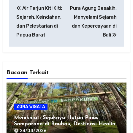
Post
Air Terjun Kiti Kiti:
Pura Agung Besakih,
navigation
Sejarah, Keindahan,
Menyelami Sejarah
dan Pelestarian di
dan Kepercayaan di
Papua Barat
Bali
Bacaan Terkait
ZONA WISATA
Menikmati Sejuknya Hutan Pinus
Samparona di Baubau, Destinasi Healing
Favorit!
23/04/2026