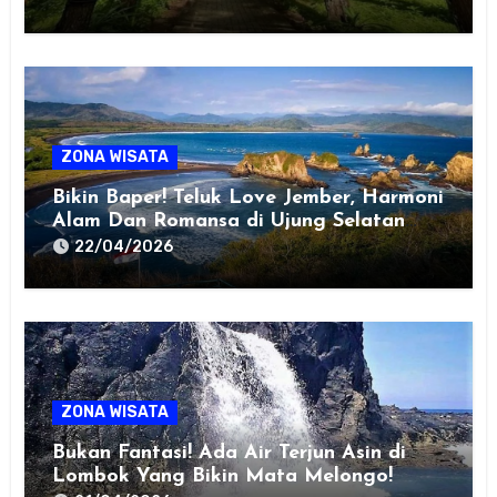
ZONA WISATA
Bikin Baper! Teluk Love Jember, Harmoni
Alam Dan Romansa di Ujung Selatan
Jawa
22/04/2026
ZONA WISATA
Bukan Fantasi! Ada Air Terjun Asin di
Lombok Yang Bikin Mata Melongo!