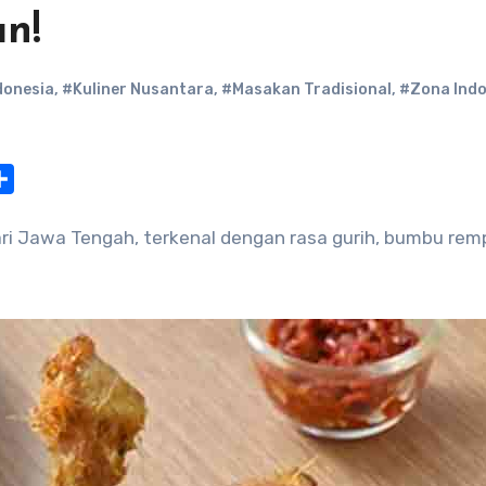
an!
donesia
,
#Kuliner Nusantara
,
#Masakan Tradisional
,
#Zona Indo
at
nterest
Share