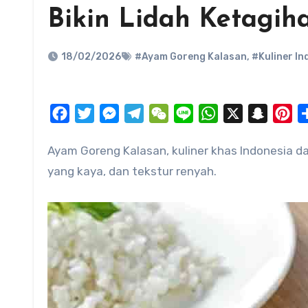
Bikin Lidah Ketagih
18/02/2026
#Ayam Goreng Kalasan
,
#Kuliner In
Facebook
Twitter
Messenger
Telegram
WeChat
Line
WhatsApp
X
Snapch
Pi
Ayam Goreng Kalasan, kuliner khas Indonesia dari Jawa Tengah, terkenal dengan rasa gurih, bumbu rempah
yang kaya, dan tekstur renyah.