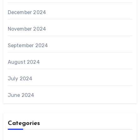
December 2024
November 2024
September 2024
August 2024
July 2024
June 2024
Categories