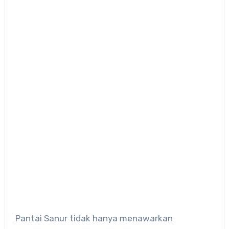
Pantai Sanur tidak hanya menawarkan