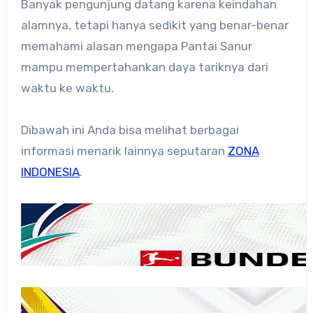
Banyak pengunjung datang karena keindahan
alamnya, tetapi hanya sedikit yang benar-benar
memahami alasan mengapa Pantai Sanur
mampu mempertahankan daya tariknya dari
waktu ke waktu.
Dibawah ini Anda bisa melihat berbagai
informasi menarik lainnya seputaran
ZONA
INDONESIA
.