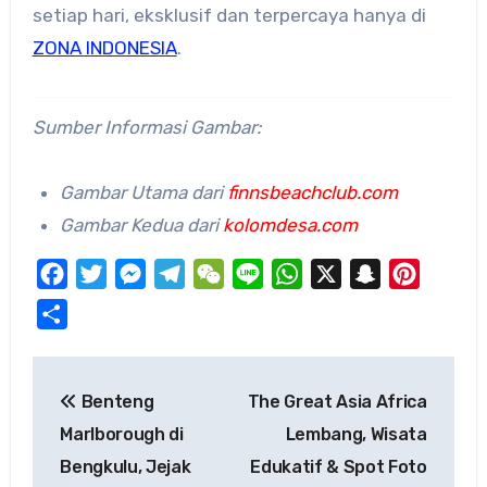
setiap hari, eksklusif dan terpercaya hanya di
ZONA INDONESIA
.
Sumber Informasi Gambar:
Gambar Utama dari
finnsbeachclub.com
Gambar Kedua dari
kolomdesa.com
Facebook
Twitter
Messenger
Telegram
WeChat
Line
WhatsApp
X
Snapchat
Pinteres
Share
Post
Benteng
The Great Asia Africa
navigation
Marlborough di
Lembang, Wisata
Bengkulu, Jejak
Edukatif & Spot Foto