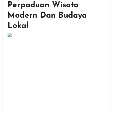
Perpaduan Wisata
Modern Dan Budaya
Lokal