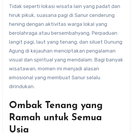
Tidak seperti lokasi wisata lain yang padat dan
hiruk pikuk, suasana pagi di Sanur cenderung
hening dengan aktivitas warga lokal yang
berolahraga atau bersembahyang. Perpaduan
langit pagi, laut yang tenang, dan siluet Gunung
Agung di kejauhan menciptakan pengalaman
visual dan spiritual yang mendalam. Bagi banyak
wisatawan, momen ini menjadi alasan
emosional yang membuat Sanur selalu
dirindukan.
Ombak Tenang yang
Ramah untuk Semua
Usia