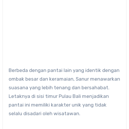
Berbeda dengan pantai lain yang identik dengan
ombak besar dan keramaian, Sanur menawarkan
suasana yang lebih tenang dan bersahabat.
Letaknya di sisi timur Pulau Bali menjadikan
pantai ini memiliki karakter unik yang tidak
selalu disadari oleh wisatawan.