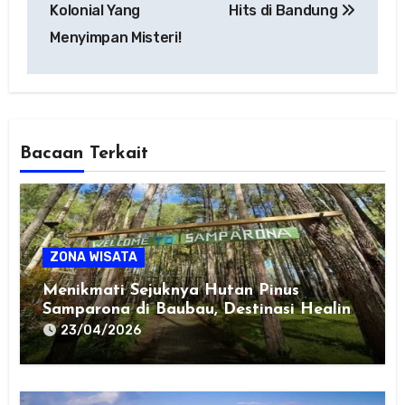
Kolonial Yang
Hits di Bandung
Menyimpan Misteri!
Bacaan Terkait
ZONA WISATA
Menikmati Sejuknya Hutan Pinus
Samparona di Baubau, Destinasi Healing
Favorit!
23/04/2026