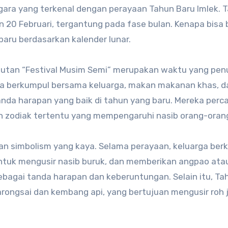
gara yang terkenal dengan perayaan Tahun Baru Imlek. 
an 20 Februari, tergantung pada fase bulan. Kenapa bisa
aru berdasarkan kalender lunar.
ebutan “Festival Musim Semi” merupakan waktu yang pen
ra berkumpul bersama keluarga, makan makanan khas, d
da harapan yang baik di tahun yang baru. Mereka perc
n zodiak tertentu yang mempengaruhi nasib orang-oran
an simbolism yang kaya. Selama perayaan, keluarga ber
tuk mengusir nasib buruk, dan memberikan angpao ata
bagai tanda harapan dan keberuntungan. Selain itu, Ta
arongsai dan kembang api, yang bertujuan mengusir roh 