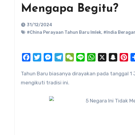
Mengapa Begitu?
31/12/2024
#China Perayaan Tahun Baru Imlek
,
#India Beraga
Facebook
Twitter
Messenger
Telegram
WeChat
Line
WhatsApp
X
Snapch
Pi
Tahun Baru biasanya dirayakan pada tanggal 1 Januari di banyak belahan dunia, tetapi tidak semua negara
mengikuti tradisi ini.