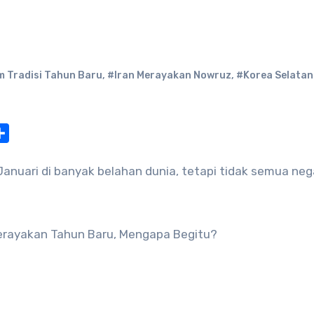
m Tradisi Tahun Baru
,
#Iran Merayakan Nowruz
,
#Korea Selatan 
at
nterest
Share