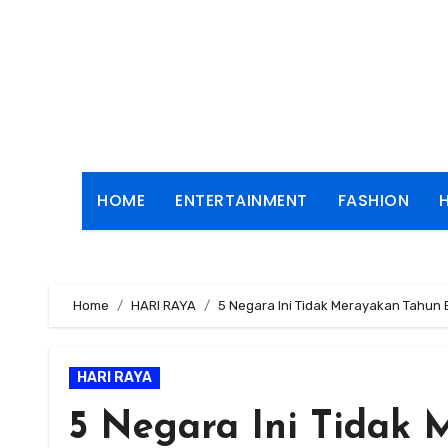
Skip
to
content
HOME
ENTERTAINMENT
FASHION
Home
HARI RAYA
5 Negara Ini Tidak Merayakan Tahun
HARI RAYA
5 Negara Ini Tidak 