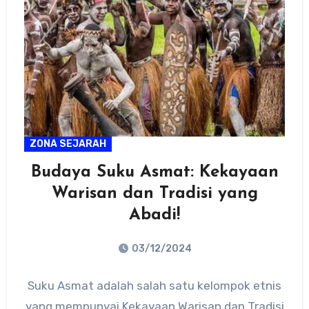
ZONA SEJARAH
Budaya Suku Asmat: Kekayaan
Warisan dan Tradisi yang
Abadi!
03/12/2024
No
Suku Asmat adalah salah satu kelompok etnis
Comments
yang mempunyai Kekayaan Warisan dan Tradisi