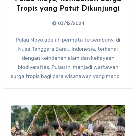
Tropis yang Patut Dikunjungi
03/12/2024
No
Pulau Moyo adalah permata tersembunyi di
Comments
Nusa Tenggara Barat, Indonesia, terkenal
dengan keindahan alam dan kekayaan
biodiversitas. Pulau ini menjadi wartawan
surga tropis bagi para wisatawan yang mencari
pengalaman berbeda.…