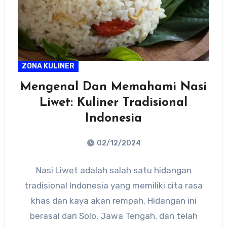
ZONA KULINER
Mengenal Dan Memahami Nasi
Liwet: Kuliner Tradisional
Indonesia
02/12/2024
No
Nasi Liwet adalah salah satu hidangan
Comments
tradisional Indonesia yang memiliki cita rasa
khas dan kaya akan rempah. Hidangan ini
berasal dari Solo, Jawa Tengah, dan telah