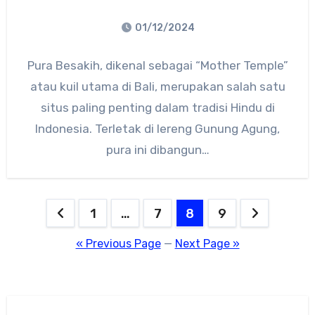
01/12/2024
No
Pura Besakih, dikenal sebagai “Mother Temple”
Comments
atau kuil utama di Bali, merupakan salah satu
situs paling penting dalam tradisi Hindu di
Indonesia. Terletak di lereng Gunung Agung,
pura ini dibangun…
Posts
1
…
7
8
9
pagination
« Previous Page
—
Next Page »