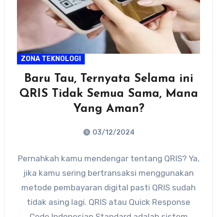
ZONA TEKNOLOGI
Baru Tau, Ternyata Selama ini
QRIS Tidak Semua Sama, Mana
Yang Aman?
03/12/2024
No
Pernahkah kamu mendengar tentang QRIS? Ya,
Comments
jika kamu sering bertransaksi menggunakan
metode pembayaran digital pasti QRIS sudah
tidak asing lagi. QRIS atau Quick Response
Code Indonesian Standard adalah sistem